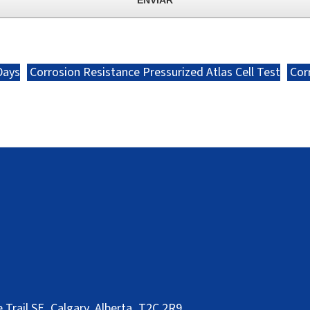
Days
Corrosion Resistance Pressurized Atlas Cell Test
Corr
Trail SE, Calgary, Alberta, T2C 2R9