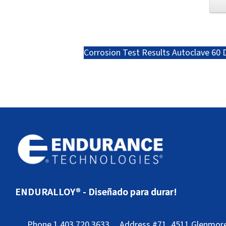
Corrosion Test Results Autoclave 60 
ENDURALLOY® - Diseñado para durar!
Phone
1.403.720.3633
Address
#71, 4511 Glenmore 